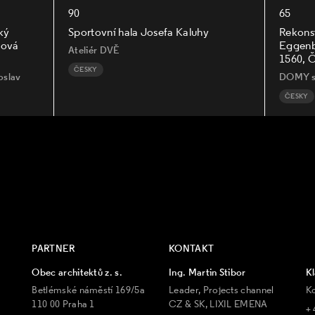
90
65
ký
Sportovní hala Josefa Kaluhy
Rekons
ková
Eggenbe
Ateliér DVĚ
1560, 
ČESKY
oslav
DOMY sp
ČESKY
PARTNER
KONTAKT
Obec architektů z. s.
Ing. Martin Stibor
Kl
Betlémské náměstí 169/5a
Leader, Projects channel
K
110 00 Praha 1
CZ & SK, LIXIL EMENA
+ 