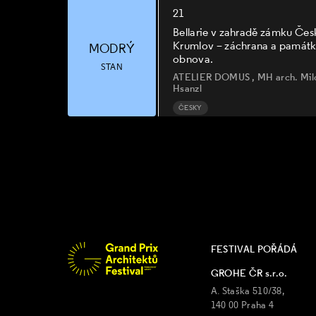
21
Bellarie v zahradě zámku Čes
Krumlov – záchrana a památ
MODRÝ
obnova.
STAN
ATELIER DOMUS , MH arch. Mil
Hsanzl
ČESKY
FESTIVAL POŘÁDÁ
GROHE ČR s.r.o.
A. Staška 510/38,
140 00 Praha 4