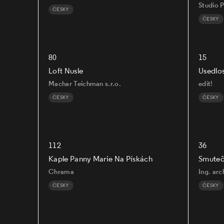
Studio 
ČESKY
ČESKY
80
15
Loft Nusle
Usedlos
Machar Teichman s.r.o.
edit!
ČESKY
ČESKY
112
36
Kaple Panny Marie Na Pískách
Smuteč
Chrama
Ing. ar
ČESKY
ČESKY