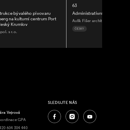
63
trukce bývalého pivovaru
Administrativní budova Rozt
rg na kulturní centrum Port
Aulík Fišer architekti, s.r.o.
Český Krumlov
ČESKY
ol. s r.o.
SLEDUJTE NÁS
ára Vejrová
oordinace GPA
420 604 304 440