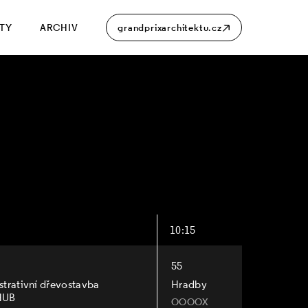
ITY
ARCHIV
grandprixarchitektu.cz
10:15
55
trativní dřevostavba
Hradby
HUB
OOOOX