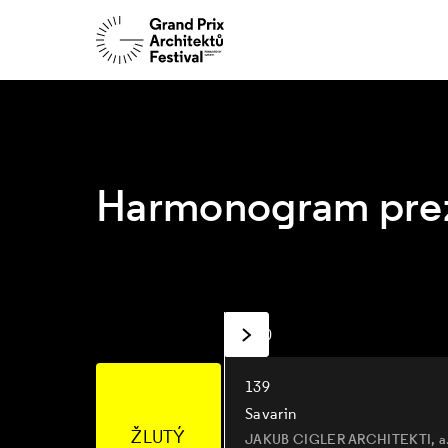
Harmonogram prez
9:00
139
Savarin
ŽLUTÝ
JAKUB CIGLER ARCHITEKTI, a.