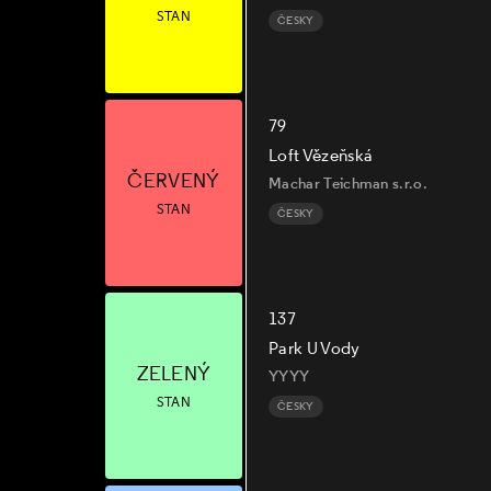
STAN
ČESKY
79
Loft Vězeňská
ČERVENÝ
Machar Teichman s.r.o.
STAN
ČESKY
137
Park U Vody
ZELENÝ
YYYY
STAN
ČESKY