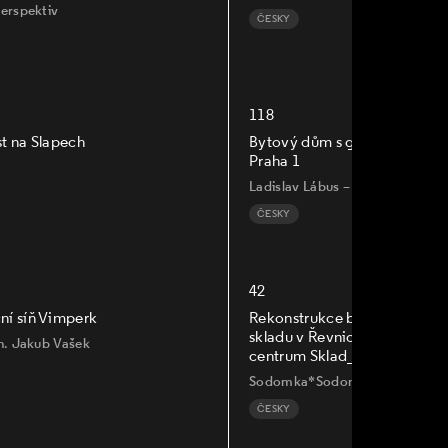
Perspektiv
ČESKY
118
t na Slapech
Bytový dům s galerií - Malá S
Praha 1
Ladislav Lábus – Architektonický
ČESKY
42
ní síň Vimperk
Rekonstrukce bývalého nádr
skladu v Řevnicích - Komunit
ch. Jakub Vašek
centrum Sklad_13
Sodomka*Sodomková Architekt
ČESKY