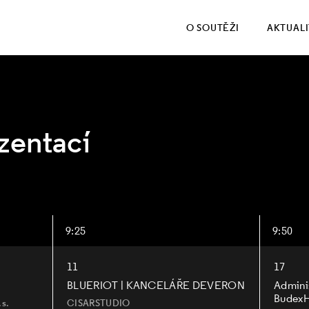
O SOUTĚŽI
AKTUAL
entací
9:25
9:50
11
17
BLUERIOT | KANCELÁŘE DEVERON
Adminis
Budex
s.
CISARSTUDIO