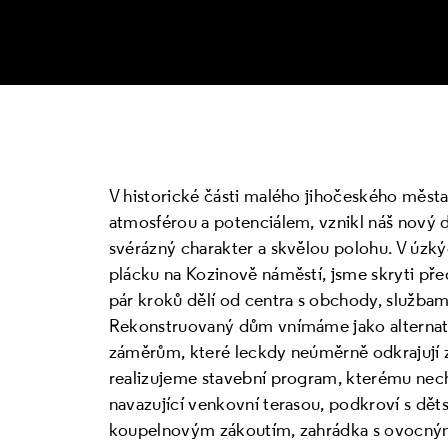
V historické části malého jihočeského města
atmosférou a potenciálem, vznikl náš nový 
svérázný charakter a skvělou polohu. V úzký
plácku na Kozinově náměstí, jsme skryti př
pár kroků dělí od centra s obchody, službami 
Rekonstruovaný dům vnímáme jako alternati
záměrům, které leckdy neúměrně odkrajují z 
realizujeme stavební program, kterému nech
navazující venkovní terasou, podkroví s dět
koupelnovým zákoutím, zahrádka s ovocnými 