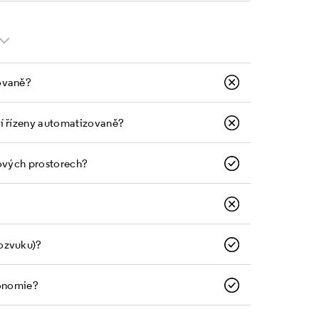
ovaně?
bí řízeny automatizovaně?
tových prostorech?
ozvuku)?
gonomie?