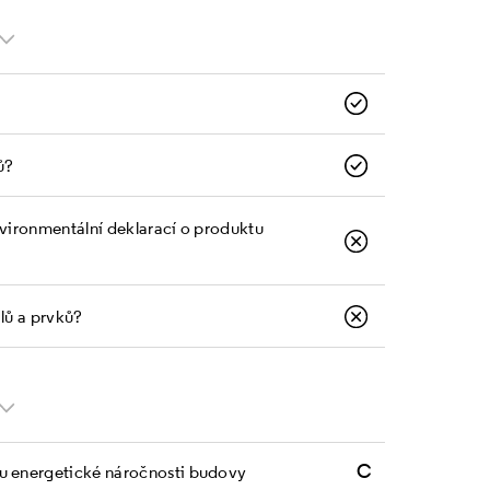
ů?
nvironmentální deklarací o produktu
álů a prvků?
C
zu energetické náročnosti budovy