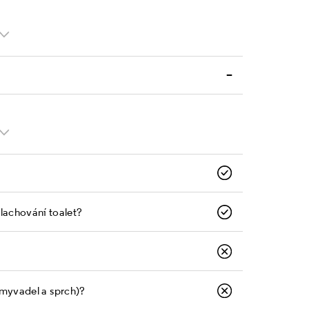
–
plachování toalet?
umyvadel a sprch)?