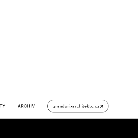
ITY
ARCHIV
grandprixarchitektu.cz