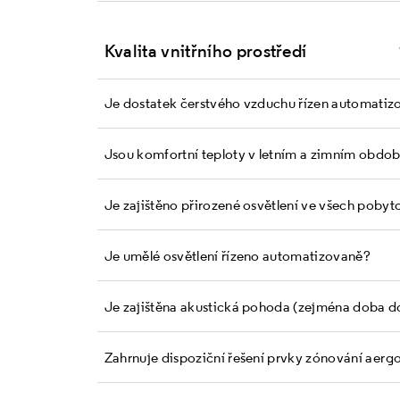
Kvalita vnitřního prostředí
Je dostatek čerstvého vzduchu řízen automatiz
Jsou komfortní teploty v letním a zimním obdo
Je zajištěno přirozené osvětlení ve všech poby
Je umělé osvětlení řízeno automatizovaně?
Je zajištěna akustická pohoda (zejména doba d
Zahrnuje dispoziční řešení prvky zónování a er