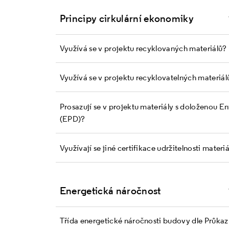
Principy cirkulární ekonomiky
Využívá se v projektu recyklovaných materiálů?
Využívá se v projektu recyklovatelných materiál
Prosazují se v projektu materiály s doloženou E
(EPD)?
Využívají se jiné certifikace udržitelnosti materi
Energetická náročnost
Třída energetické náročnosti budovy dle Průka