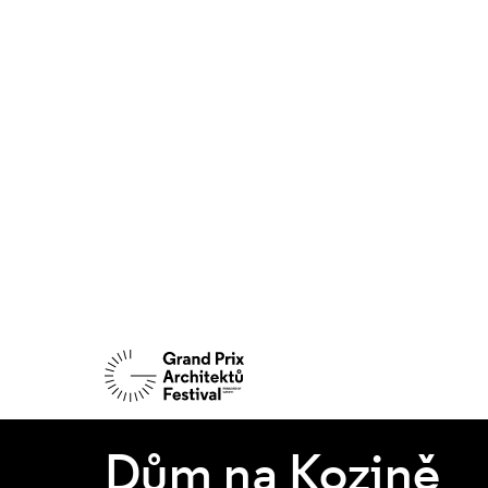
Dům na Kozině