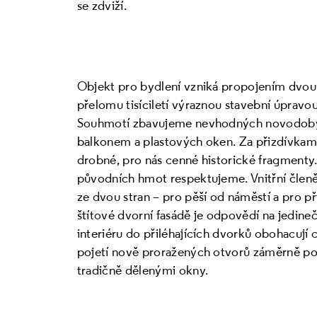
se zdviží.
Objekt pro bydlení vzniká propojením dvou
přelomu tisíciletí výraznou stavební úpravou
Souhmotí zbavujeme nevhodných novodobých
balkonem a plastových oken. Za přizdívka
drobné, pro nás cenné historické fragmenty. 
původních hmot respektujeme. Vnitřní členě
ze dvou stran – pro pěší od náměstí a pro při
štítové dvorní fasádě je odpovědí na jedineč
interiéru do přiléhajících dvorků obohacují
pojetí nově proražených otvorů záměrně p
tradičně dělenými okny.