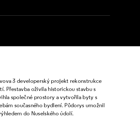
lavova 3 developerský projekt rekonstrukce
. Přestavba oživila historickou stavbu s
hla společné prostory a vytvořila byty s
ebám současného bydlení. Půdorys umožnil
výhledem do Nuselského údolí.