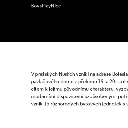
BoysPlayNice
V pražských Nuslích vznikl na adrese Boles
pavlačového domu z přelomu 19. a 20. století
citem k jejímu původnímu charakteru, vyzdvi
moderními dispozicemi uzpůsobenými potř
vznik 15 různorodých bytových jednotek s 