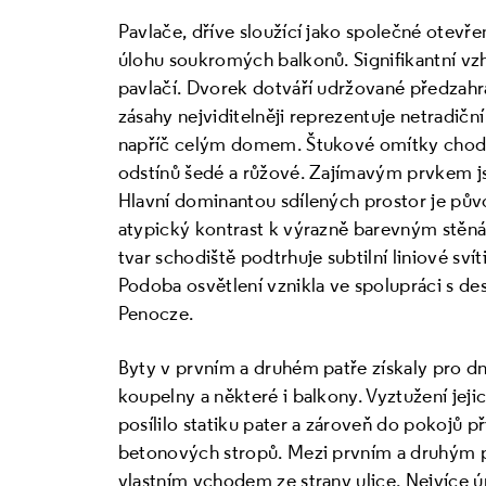
Pavlače, dříve sloužící jako společné otevře
úlohu soukromých balkonů. Signifikantní vzh
pavlačí. Dvorek dotváří udržované předzah
zásahy nejviditelněji reprezentuje netradičn
napříč celým domem. Štukové omítky chode
odstínů šedé a růžové. Zajímavým prvkem j
Hlavní dominantou sdílených prostor je pův
atypický kontrast k výrazně barevným stěná
tvar schodiště podtrhuje subtilní liniové svít
Podoba osvětlení vznikla ve spolupráci s de
Penocze.
Byty v prvním a druhém patře získaly pro dn
koupelny a některé i balkony. Vyztužení je
posílilo statiku pater a zároveň do pokojů př
betonových stropů. Mezi prvním a druhým p
vlastním vchodem ze strany ulice. Nejvíce úp