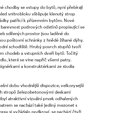
né chodby se vstupy do bytů, nyní přebírají
led vnitrobloku vštěpuje klenutý strop
rádky patřící k přízemním bytům. Nové
í barevnost pudrových odstínů propisující se
b sdílených prostor jsou laděné do
sou poštovní schránky z hnědé žíhané dýhy.
odní schodiště. Hrubý povrch stupňů tvoří
m chodeb a vstupních dveří bytů. Točitý
idlo, které se vine napříč všemi patry.
signérkami a konstruktérkami ze studia
ešní dobu vhodnější dispozice, velkorysejší
jich stropů železobetonovými deskami
ibyl atraktivní vizuální prvek odhalených
atrem se nachází také jediný mezonet s
rav si vyžádalo podkroví, se nachází čtyři