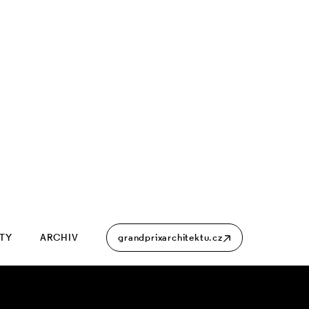
ITY
ARCHIV
grandprixarchitektu.cz