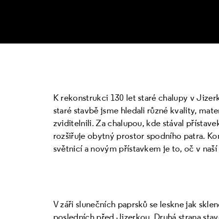
K rekonstrukci 130 let staré chalupy v Jizerk
staré stavbě jsme hledali různé kvality, mater
zviditelnili. Za chalupou, kde stával přístav
rozšiřuje obytný prostor spodního patra. Ko
světnicí a novým přístavkem je to, oč v naší 
V záři slunečních paprsků se leskne jak skle
posledních před Jizerkou. Druhá strana stav