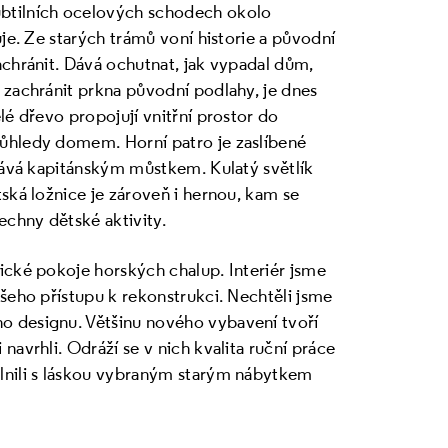
btilních ocelových schodech okolo
uje. Ze starých trámů voní historie a původní
achránit. Dává ochutnat, jak vypadal dům,
 zachránit prkna původní podlahy, je dnes
lé dřevo propojují vnitřní prostor do
ůhledy domem. Horní patro je zaslíbené
stává kapitánským můstkem. Kulatý světlík
ská ložnice je zároveň i hernou, kam se
chny dětské aktivity.
ické pokoje horských chalup. Interiér jsme
ašeho přístupu k rekonstrukci. Nechtěli jsme
o designu. Většinu nového vybavení tvoří
navrhli. Odráží se v nich kvalita ruční práce
lnili s láskou vybraným starým nábytkem