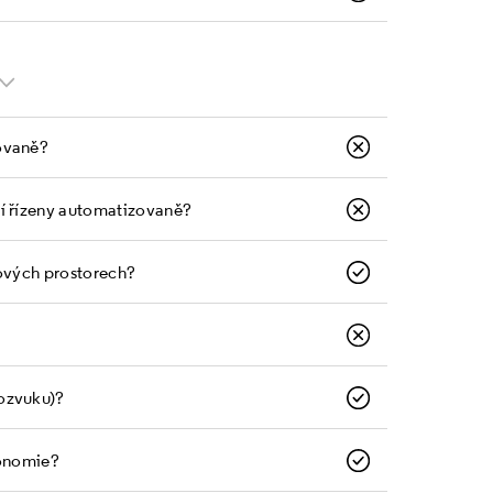
ovaně?
bí řízeny automatizovaně?
tových prostorech?
ozvuku)?
gonomie?