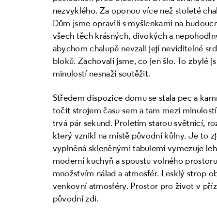
nezvyklého. Za oponou více než stoleté chal
Dům jsme opravili s myšlenkami na budoucno
všech těch krásných, divokých a nepohodlnýc
abychom chalupě nevzali její neviditelné sr
bloků. Zachovali jsme, co jen šlo. To zbylé j
minulostí nesnaží soutěžit.
Středem dispozice domu se stala pec a kamn
točit strojem času sem a tam mezi minulostí
trvá pár sekund. Proletím starou světnicí, 
který vznikl na místě původní kůlny. Je to z
vyplněná skleněnými tabulemi vymezuje leh
moderní kuchyň a spoustu volného prostoru
množstvím nálad a atmosfér. Lesklý strop 
venkovní atmosféry. Prostor pro život v př
původní zdi.