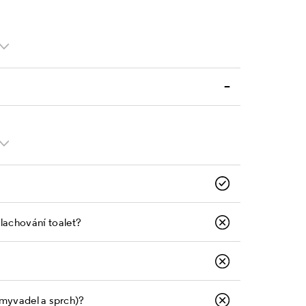
–
plachování toalet?
umyvadel a sprch)?