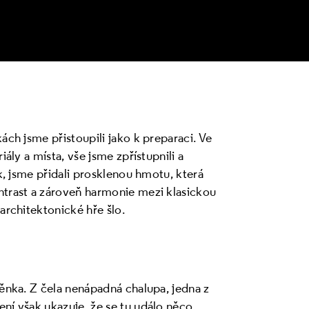
ách jsme přistoupili jako k preparaci. Ve
iály a místa, vše jsme zpřístupnili a
ek, jsme přidali prosklenou hmotu, která
ntrast a zároveň harmonie mezi klasickou
architektonické hře šlo.
něnka. Z čela nenápadná chalupa, jedna z
ení však ukazuje, že se tu událo něco