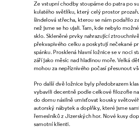
Ze vstupní chodby stoupáme do patra po su
kulatého světlíku, který celý prostor prozař
šindelová střecha, kterou se nám podařilo z
než jsme se ho ujali. Tam, kde nebylo možné
sklo. Skleněné prvky nahrazující ztrouchnivě
překvapivého celku a poskytují nečekané pr
spánku. Prosklená hlavní ložnice se v noci 
září jako měsíc nad hladinou moře. Velká dět
mohou za nepříznivého počasí přesunout vše
Pro další dvě ložnice byly předobrazem klas
vybavili decentně podle celkové filozofie n
do domu násilně umisťovat kousky světovéh
autorský nábytek a doplňky, které jsme sami 
řemeslníků z Jizerských hor. Nové kusy dop
samotní klienti.