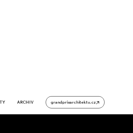
ITY
ARCHIV
grandprixarchitektu.cz