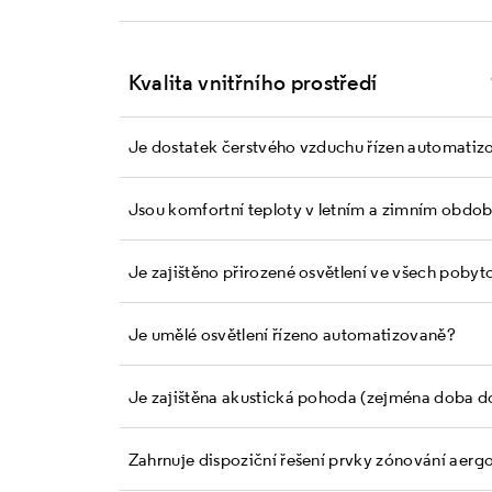
Kvalita vnitřního prostředí
Je dostatek čerstvého vzduchu řízen automatiz
Jsou komfortní teploty v letním a zimním obdo
Je zajištěno přirozené osvětlení ve všech poby
Je umělé osvětlení řízeno automatizovaně?
Je zajištěna akustická pohoda (zejména doba d
Zahrnuje dispoziční řešení prvky zónování a er