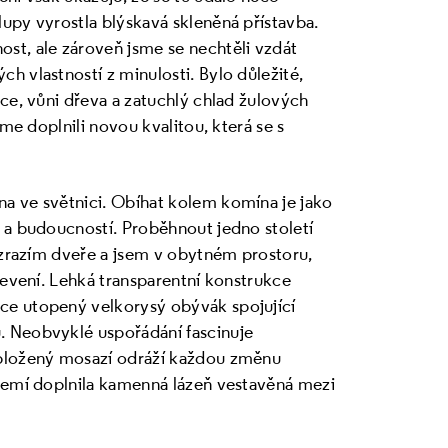
upy vyrostla blýskavá skleněná přístavba.
st, ale zároveň jsme se nechtěli vzdát
h vlastností z minulosti. Bylo důležité,
dce, vůni dřeva a zatuchlý chlad žulových
sme doplnili novou kvalitou, která se s
a ve světnici. Obíhat kolem komína je jako
 a budoucností. Proběhnout jedno století
rozrazím dveře a jsem v obytném prostoru,
jevení. Lehká transparentní konstrukce
ce utopený velkorysý obývák spojující
. Neobvyklé uspořádání fascinuje
obložený mosazí odráží každou změnu
ízemí doplnila kamenná lázeň vestavěná mezi