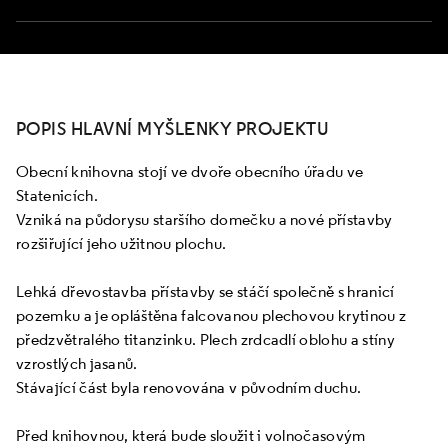
POPIS HLAVNÍ MYŠLENKY PROJEKTU
Obecní knihovna stojí ve dvoře obecního úřadu ve
Statenicích.
Vzniká na půdorysu staršího domečku a nové přístavby
rozšiřující jeho užitnou plochu.
Lehká dřevostavba přístavby se stáčí společně s hranicí
pozemku a je opláštěna falcovanou plechovou krytinou z
předzvětralého titanzinku. Plech zrdcadlí oblohu a stíny
vzrostlých jasanů.
Stávající část byla renovována v původním duchu.
Před knihovnou, která bude sloužit i volnočasovým