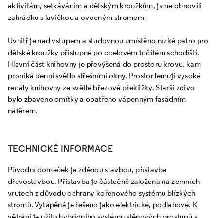
aktivitám, setkáváním a dětským kroužkům, jsme obnovili
zahrádku s lavičkou a ovocným stromem.
Uvnitř je nad vstupem a studovnou umístěno nízké patro pro
dětské kroužky přístupné po ocelovém točitém schodišti.
Hlavní část knihovny je převýšená do prostoru krovu, kam
proniká denní světlo střešními okny. Prostor lemují vysoké
regály knihovny ze světlé březové překližky. Starší zdivo
bylo zbaveno omítky a opatřeno vápenným fasádním
nátěrem.
TECHNICKÉ INFORMACE
Původní domeček je zděnou stavbou, přístavba
dřevostavbou. Přístavba je částečně založena na zemních
vrutech z důvodu ochrany kořenového systému blízkých
stromů. Vytápěná je řešeno jako elektrické, podlahové. K
větrání je užito hybridního systému stěnových prostupů s