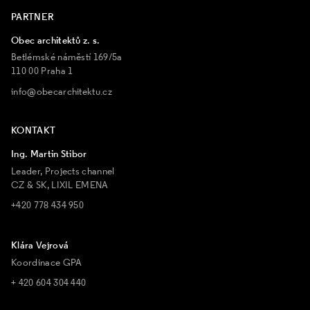
PARTNER
Obec architektů z. s.
Betlémské náměstí 169/5a
110 00 Praha 1
info@obecarchitektu.cz
KONTAKT
Ing. Martin Stibor
Leader, Projects channel
CZ & SK, LIXIL EMENA
+420 778 434 950
Klára Vejrová
Koordinace GPA
+ 420 604 304 440