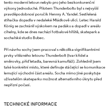
tento moderní letoun nebylo pro jeho bezkonkurenční
výkony jednoduché. Pilotem Thunderboltu byl s nejvyšší
pravděpodobnosí poručík Hennry A. Yandel. Sestřelená
stíhačka dopadla v nedaleké Mládkově ulici. Letec Harald
König se zachránil výskokem na padáku a dopadl v areálu
cihelny, kde se dnes nachází fotbalové hřiště, skatepark a
sochařské studio Bubec.
Při návrhu sochy jsem pracoval s několika signifikantními
prvky vítězného letounu Thunderbolt (tvar křídel a
směrovky, příď letadla, barevná kamufláž). Zohlednil jsem
také konkrétní místo, které definuje stáčející se komunikace
lemující východní část areálu. Socha mimo jiné poskytuje
uživatelům skateparku možnost alternativního úkrytu před
nepřízní počasí.
TECHNICKÉ INFORMACE