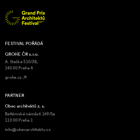
FESTIVAL POŘÁDÁ
GROHE ČR s.r.o.
A. Staška 510/38,
140 00 Praha 4
grohe.cz
PARTNER
Obec architektů z. s.
Betlémské náměstí 169/5a
110 00 Praha 1
info@obecarchitektu.cz