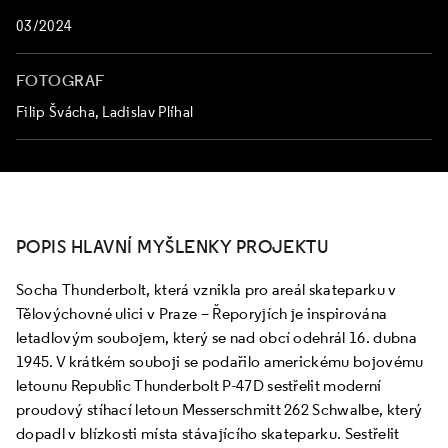
03/2024
FOTOGRAF
Filip Švácha, Ladislav Plíhal
POPIS HLAVNÍ MYŠLENKY PROJEKTU
Socha Thunderbolt, která vznikla pro areál skateparku v
Tělovýchovné ulici v Praze – Řeporyjích je inspirována
letadlovým soubojem, který se nad obcí odehrál 16. dubna
1945. V krátkém souboji se podařilo americkému bojovému
letounu Republic Thunderbolt P-47D sestřelit moderní
proudový stíhací letoun Messerschmitt 262 Schwalbe, který
dopadl v blízkosti místa stávajícího skateparku. Sestřelit