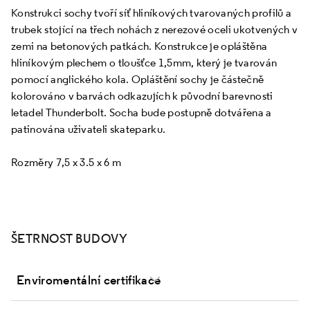
Konstrukci sochy tvoří síť hliníkových tvarovaných profilů a
trubek stojící na třech nohách z nerezové oceli ukotvených v
zemi na betonových patkách. Konstrukce je opláštěna
hliníkovým plechem o tloušťce 1,5mm, který je tvarován
pomocí anglického kola. Opláštění sochy je částečně
kolorováno v barvách odkazujích k původní barevnosti
letadel Thunderbolt. Socha bude postupně dotvářena a
patinována uživateli skateparku.
Rozměry 7,5 x 3.5 x 6 m
ŠETRNOST BUDOVY
Enviromentální certifikace