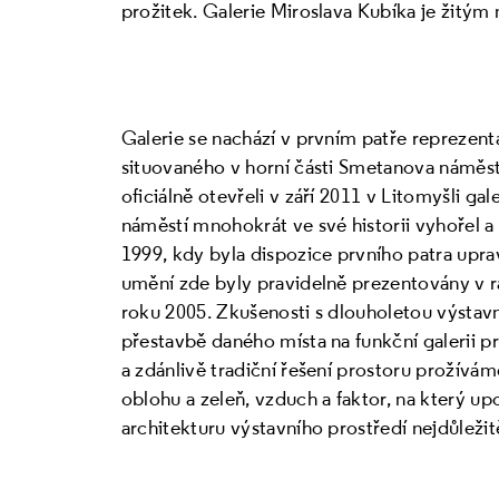
prožitek. Galerie Miroslava Kubíka je žitým
Galerie se nachází v prvním patře reprezen
situovaného v horní části Smetanova náměst
oficiálně otevřeli v září 2011 v Litomyšli ga
náměstí mnohokrát ve své historii vyhořel a
1999, kdy byla dispozice prvního patra upr
umění zde byly pravidelně prezentovány v 
roku 2005. Zkušenosti s dlouholetou výstavn
přestavbě daného místa na funkční galerii pro
a zdánlivě tradiční řešení prostoru prožívám
oblohu a zeleň, vzduch a faktor, na který up
architekturu výstavního prostředí nejdůležit