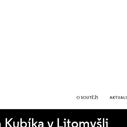
O SOUTĚŽI
AKTUAL
 Kubíka v Litomyšli