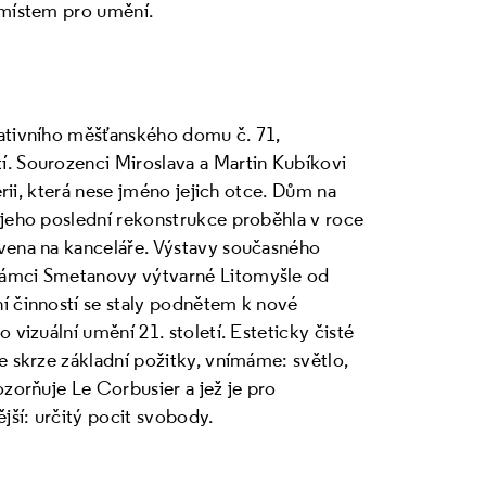
 místem pro umění.
tativního měšťanského domu č. 71,
í. Sourozenci Miroslava a Martin Kubíkovi
lerii, která nese jméno jejich otce. Dům na
 jeho poslední rekonstrukce proběhla v roce
avena na kanceláře. Výstavy současného
rámci Smetanovy výtvarné Litomyšle od
í činností se staly podnětem k nové
 vizuální umění 21. století. Esteticky čisté
e skrze základní požitky, vnímáme: světlo,
ozorňuje Le Corbusier a jež je pro
ější: určitý pocit svobody.