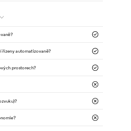
ovaně?
bí řízeny automatizovaně?
tových prostorech?
ozvuku)?
gonomie?