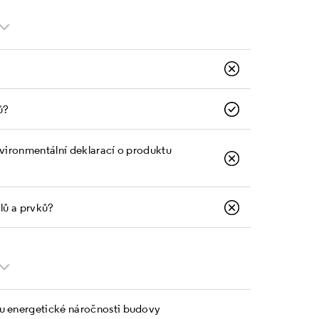
ů?
nvironmentální deklarací o produktu
álů a prvků?
zu energetické náročnosti budovy