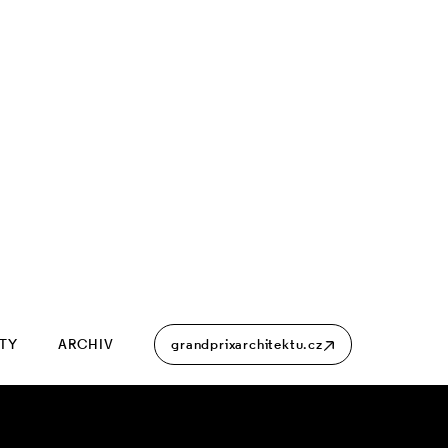
ITY
ARCHIV
grandprixarchitektu.cz