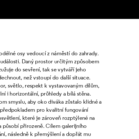
délné osy vedoucí z náměstí do zahrady.
 události. Daný prostor určitým způsobem
užuje do sevření, tak se vytváří jeho
chnout, než vstoupí do další situace.
or, světlo, respekt k vystavovaným dílům,
í i horizontální, průhledy a bílá stěna.
om smyslu, aby oko diváka zůstalo klidné a
 předpokladem pro kvalitní fungování
světlení, které je zároveň rozptýlené na
a působí přirozeně. Cílem galerijního
ání, následně k přemýšlení a dopřát mu