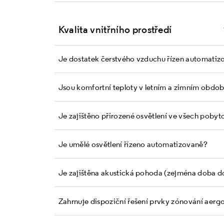
Kvalita vnitřního prostředí
Je dostatek čerstvého vzduchu řízen automatiz
Jsou komfortní teploty v letním a zimním obdo
Je zajištěno přirozené osvětlení ve všech poby
Je umělé osvětlení řízeno automatizovaně?
Je zajištěna akustická pohoda (zejména doba d
Zahrnuje dispoziční řešení prvky zónování a er