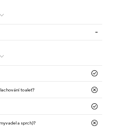
–
plachování toalet?
umyvadel a sprch)?