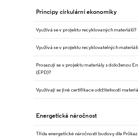
Principy cirkulární ekonomiky
Využívá se v projektu recyklovaných materiálů?
Využívá se v projektu recyklovatelných materiál
Prosazují se v projektu materiály s doloženou E
(EPD)?
Využívají se jiné certifikace udržitelnosti materi
Energetická náročnost
Třída energetické náročnosti budovy dle Průka