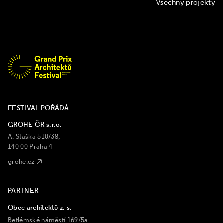
Všechny projekty
FESTIVAL POŘÁDÁ
GROHE ČR s.r.o.
A. Staška 510/38,
140 00 Praha 4
grohe.cz
PARTNER
Obec architektů z. s.
Betlémské náměstí 169/5a