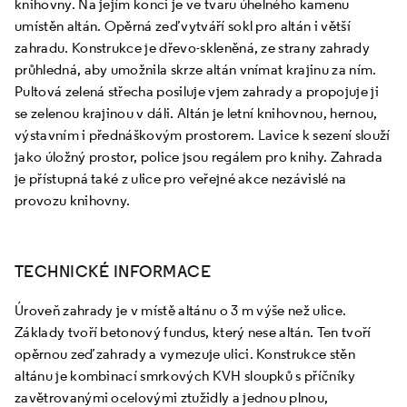
knihovny. Na jejím konci je ve tvaru úhelného kamenu
umístěn altán. Opěrná zeď vytváří sokl pro altán i větší
zahradu. Konstrukce je dřevo-skleněná, ze strany zahrady
průhledná, aby umožnila skrze altán vnímat krajinu za ním.
Pultová zelená střecha posiluje vjem zahrady a propojuje ji
se zelenou krajinou v dáli. Altán je letní knihovnou, hernou,
výstavním i přednáškovým prostorem. Lavice k sezení slouží
jako úložný prostor, police jsou regálem pro knihy. Zahrada
je přístupná také z ulice pro veřejné akce nezávislé na
provozu knihovny.
TECHNICKÉ INFORMACE
Úroveň zahrady je v místě altánu o 3 m výše než ulice.
Základy tvoří betonový fundus, který nese altán. Ten tvoří
opěrnou zeď zahrady a vymezuje ulici. Konstrukce stěn
altánu je kombinací smrkových KVH sloupků s příčníky
zavětrovanými ocelovými ztužidly a jednou plnou,