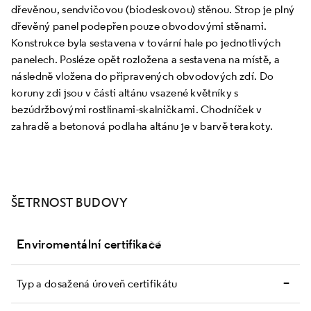
dřevěnou, sendvičovou (biodeskovou) stěnou. Strop je plný
dřevěný panel podepřen pouze obvodovými stěnami.
Konstrukce byla sestavena v tovární hale po jednotlivých
panelech. Posléze opět rozložena a sestavena na místě, a
následně vložena do připravených obvodových zdí. Do
koruny zdi jsou v části altánu vsazené květníky s
bezúdržbovými rostlinami-skalničkami. Chodníček v
zahradě a betonová podlaha altánu je v barvě terakoty.
ŠETRNOST BUDOVY
Enviromentální certifikace
–
Typ a dosažená úroveň certifikátu