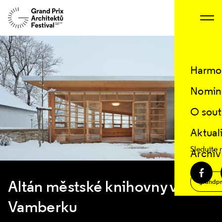
Harmo
Nomin
O sout
Aktual
Sledujte 
Archiv
Altán městské knihovny ve
grandpr
Vamberku