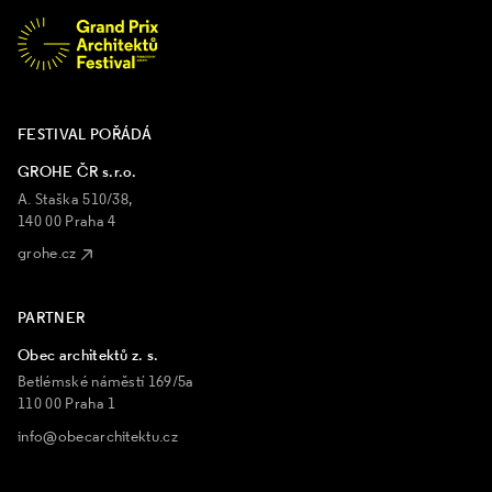
FESTIVAL POŘÁDÁ
GROHE ČR s.r.o.
A. Staška 510/38,
140 00 Praha 4
grohe.cz
PARTNER
Obec architektů z. s.
Betlémské náměstí 169/5a
110 00 Praha 1
info@obecarchitektu.cz