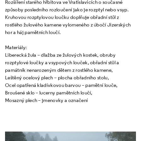
Rozšíření starého hřbitova ve Vratislavicích o současné
způsoby posledního rozloučení jako je rozptyl nebo vsyp.
Kruhovou rozptylovou loučku doplňuje obřadní stůl z
rostlého žulového kamene vylomeného z úbočí Jizerských
hor a háj pamětních loučí.
Materiály:
Liberecká žula – dlažba ze žulových kostek, obruby
rozptylové loučky a vsypových louček, obřadní stůl a
památník nenarozeným dětem z rostlého kamene,
Leštěný ocelový plech – plocha obřadního stolu,
Ocel opatřená kladívkovou barvou – pamětní louče,
Broušené sklo – lucerny pamětních loučí,
Mosazný plech – jmenovky a označení