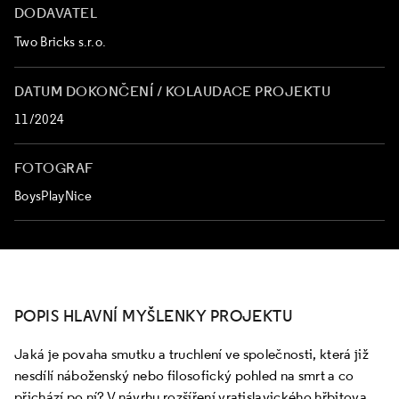
DODAVATEL
Two Bricks s.r.o.
DATUM DOKONČENÍ / KOLAUDACE PROJEKTU
11/2024
FOTOGRAF
BoysPlayNice
POPIS HLAVNÍ MYŠLENKY PROJEKTU
Jaká je povaha smutku a truchlení ve společnosti, která již
nesdílí náboženský nebo filosofický pohled na smrt a co
přichází po ní? V návrhu rozšíření vratislavického hřbitova