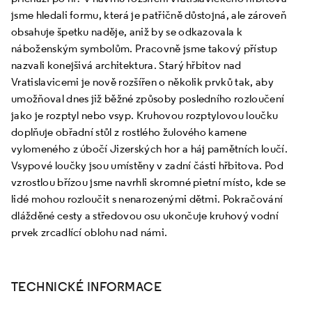
jsme hledali formu, která je patřičně důstojná, ale zároveň
obsahuje špetku naděje, aniž by se odkazovala k
náboženským symbolům. Pracovně jsme takový přístup
nazvali konejšivá architektura. Starý hřbitov nad
Vratislavicemi je nově rozšířen o několik prvků tak, aby
umožňoval dnes již běžné způsoby posledního rozloučení
jako je rozptyl nebo vsyp. Kruhovou rozptylovou loučku
doplňuje obřadní stůl z rostlého žulového kamene
vylomeného z úbočí Jizerských hor a háj pamětních loučí.
Vsypové loučky jsou umístěny v zadní části hřbitova. Pod
vzrostlou břízou jsme navrhli skromné pietní místo, kde se
lidé mohou rozloučit s nenarozenými dětmi. Pokračování
dlážděné cesty a středovou osu ukončuje kruhový vodní
prvek zrcadlící oblohu nad námi.
TECHNICKÉ INFORMACE