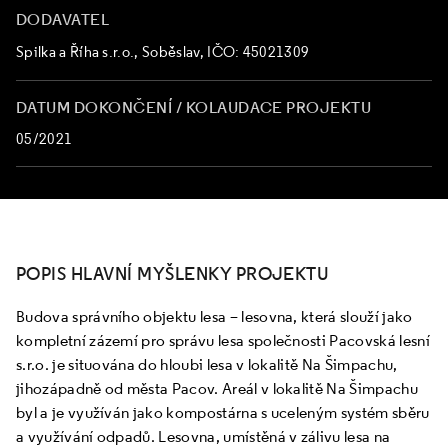
DODAVATEL
Spilka a Říha s.r.o., Soběslav, IČO: 45021309
DATUM DOKONČENÍ / KOLAUDACE PROJEKTU
05/2021
POPIS HLAVNÍ MYŠLENKY PROJEKTU
Budova správního objektu lesa – lesovna, která slouží jako
kompletní zázemí pro správu lesa společnosti Pacovská lesní
s.r.o. je situována do hloubi lesa v lokalitě Na Šimpachu,
jihozápadně od města Pacov. Areál v lokalitě Na Šimpachu
byl a je využíván jako kompostárna s uceleným systém sběru
a využívání odpadů. Lesovna, umístěná v zálivu lesa na