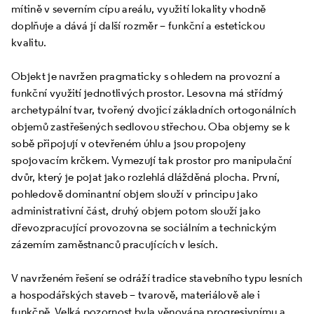
mítině v severním cípu areálu, využití lokality vhodně
doplňuje a dává jí další rozměr – funkční a estetickou
kvalitu.
Objekt je navržen pragmaticky s ohledem na provozní a
funkční využití jednotlivých prostor. Lesovna má střídmý
archetypální tvar, tvořený dvojicí základních ortogonálních
objemů zastřešených sedlovou střechou. Oba objemy se k
sobě připojují v otevřeném úhlu a jsou propojeny
spojovacím krčkem. Vymezují tak prostor pro manipulační
dvůr, který je pojat jako rozlehlá dlážděná plocha. První,
pohledově dominantní objem slouží v principu jako
administrativní část, druhý objem potom slouží jako
dřevozpracující provozovna se sociálním a technickým
zázemím zaměstnanců pracujících v lesích.
V navrženém řešení se odráží tradice stavebního typu lesních
a hospodářských staveb – tvarově, materiálově ale i
funkčně. Velká pozornost byla věnována progresivnímu a