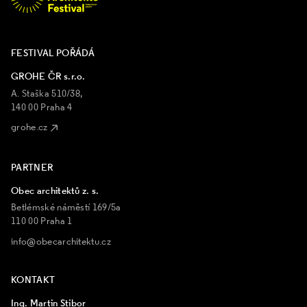
FESTIVAL POŘÁDÁ
GROHE ČR s.r.o.
A. Staška 510/38,
140 00 Praha 4
grohe.cz
PARTNER
Obec architektů z. s.
Betlémské náměstí 169/5a
110 00 Praha 1
info@obecarchitektu.cz
KONTAKT
Ing. Martin Stibor