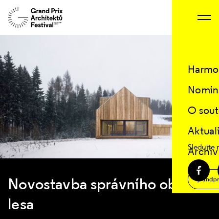
Harmo
Nomin
O sout
Aktual
Sledujte 
Archiv
Novostavba správního objektu
grandpr
lesa