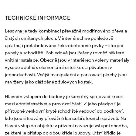
TECHNICKÉ INFORMACE
Lesovna je tedy kombinací převážně modřínového dřeva a
čistých omítaných ploch. V interiérech se pohledově
uplatňují prefabrikované železobetonové prvky – stropní
panely a schodiště. Pohledově jsou řešeny rovněž některé
vnitřní instalace. Obecně jsou v interiérech voleny materiály
vysoce odolné s elementární estetikou a půvabem v
jednoduchosti. Vnější manipulační a parkovací plochy jsou
navrženy jako dlážděné z žulových kostek.
Hlavním vstupem do budovy je samotný spojovací krček
mezi administrativní a provozní částí. Z jeho předpolí je
přístupné venkovní kryté schodiště vedoucí do podkroví,
kde jsou situovány převážně kanceláře lesních správců. Na
hlavní vstup do objektu v přízemí navazuje vstupní chodba,
ze které je přístup do obou křídel budovy. Jižní křídlo je