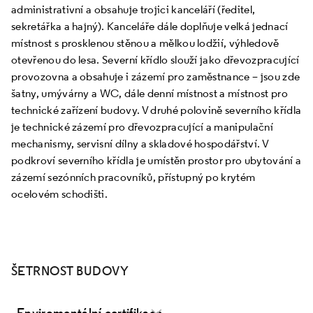
administrativní a obsahuje trojici kanceláří (ředitel,
sekretářka a hajný). Kanceláře dále doplňuje velká jednací
místnost s prosklenou stěnou a mělkou lodžií, výhledově
otevřenou do lesa. Severní křídlo slouží jako dřevozpracující
provozovna a obsahuje i zázemí pro zaměstnance – jsou zde
šatny, umývárny a WC, dále denní místnost a místnost pro
technické zařízení budovy. V druhé polovině severního křídla
je technické zázemí pro dřevozpracující a manipulační
mechanismy, servisní dílny a skladové hospodářství. V
podkroví severního křídla je umístěn prostor pro ubytování a
zázemí sezónních pracovníků, přístupný po krytém
ocelovém schodišti.
ŠETRNOST BUDOVY
Enviromentální certifikace