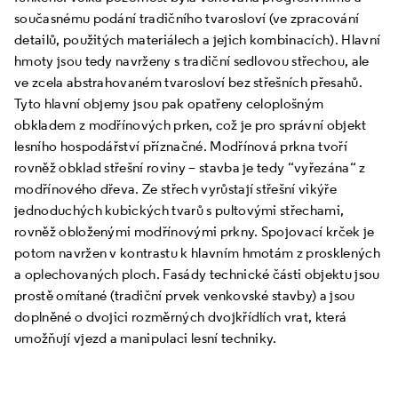
současnému podání tradičního tvarosloví (ve zpracování
detailů, použitých materiálech a jejich kombinacích). Hlavní
hmoty jsou tedy navrženy s tradiční sedlovou střechou, ale
ve zcela abstrahovaném tvarosloví bez střešních přesahů.
Tyto hlavní objemy jsou pak opatřeny celoplošným
obkladem z modřínových prken, což je pro správní objekt
lesního hospodářství příznačné. Modřínová prkna tvoří
rovněž obklad střešní roviny – stavba je tedy “vyřezána“ z
modřínového dřeva. Ze střech vyrůstají střešní vikýře
jednoduchých kubických tvarů s pultovými střechami,
rovněž obloženými modřínovými prkny. Spojovací krček je
potom navržen v kontrastu k hlavním hmotám z prosklených
a oplechovaných ploch. Fasády technické části objektu jsou
prostě omítané (tradiční prvek venkovské stavby) a jsou
doplněné o dvojici rozměrných dvojkřídlích vrat, která
umožňují vjezd a manipulaci lesní techniky.