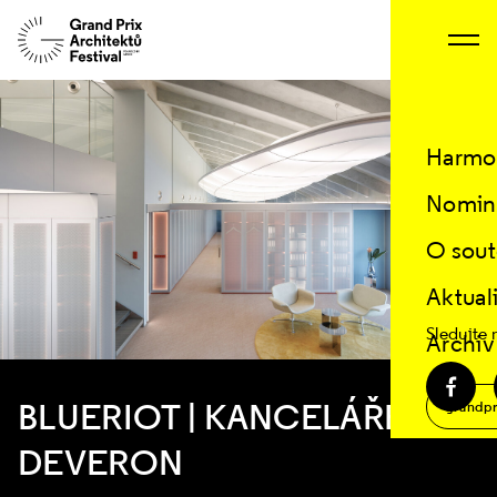
Harmo
Nomin
O sout
Aktual
Sledujte 
Archiv
grandpr
BLUERIOT | KANCELÁŘE
DEVERON