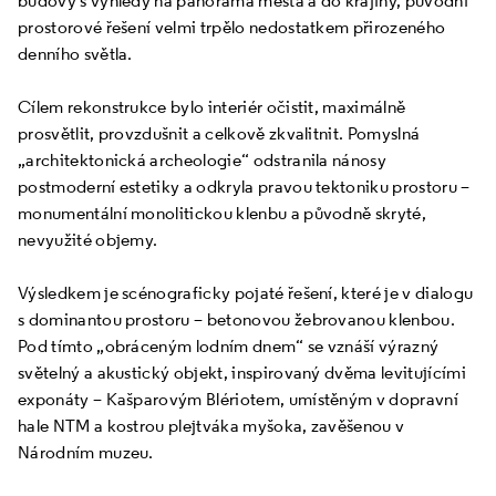
prostorové řešení velmi trpělo nedostatkem přirozeného
denního světla.
Cílem rekonstrukce bylo interiér očistit, maximálně
prosvětlit, provzdušnit a celkově zkvalitnit. Pomyslná
„architektonická archeologie“ odstranila nánosy
postmoderní estetiky a odkryla pravou tektoniku prostoru –
monumentální monolitickou klenbu a původně skryté,
nevyužité objemy.
Výsledkem je scénograficky pojaté řešení, které je v dialogu
s dominantou prostoru – betonovou žebrovanou klenbou.
Pod tímto „obráceným lodním dnem“ se vznáší výrazný
světelný a akustický objekt, inspirovaný dvěma levitujícími
exponáty – Kašparovým Blériotem, umístěným v dopravní
hale NTM a kostrou plejtváka myšoka, zavěšenou v
Národním muzeu.