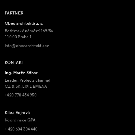
PARTNER
Obec architektů z. s.
Betlémské náměstí 169/5a
110 00 Praha 1
info@obecarchitektu.cz
KONTAKT
Ing. Martin Stibor
Leader, Projects channel
CZ & SK, LIXIL EMENA
+420 778 434 950
Klára Vejrová
Koordinace GPA
+ 420 604 304 440