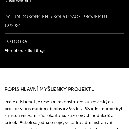
Design&Build
DATUM DOKONČENÍ / KOLAUDACE PROJEKTU
12/2024
FOTOGRAF
Alex Shoots Buildings
POPIS HLAVNÍ MYŠLENKY PROJEKTU
Projekt Blueriot je řešením rekonstrukce kancelářských
prostor v postmoderní budově z 90. let. Původní interiér byl
zahlcen vrstvami sádrokartonu, kazetových podhledů a
příček. Ačkoli se jedná o nejvyšší patro administrativní
budovy s výhledy na panorama města a do krajiny, původní