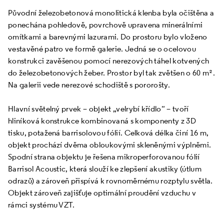
Původní železobetonová monolitická klenba byla očištěna a
ponechána pohledově, povrchově upravena minerálními
omítkami a barevnými lazurami. Do prostoru bylo vloženo
vestavěné patro ve formě galerie. Jedná se o ocelovou
konstrukci zavěšenou pomocí nerezových táhel kotvených
do železobetonových žeber. Prostor byl tak zvětšen o 60 m².
Na galerii vede nerezové schodiště s pororošty.
Hlavní světelný prvek – objekt „velrybí křídlo“ – tvoří
hliníková konstrukce kombinovaná s komponenty z 3D
tisku, potažená barrisolovou fólií. Celková délka činí 16 m,
objekt prochází dvěma obloukovými skleněnými výplněmi.
Spodní strana objektu je řešena mikroperforovanou fólií
Barrisol Acoustic, která slouží ke zlepšení akustiky (útlum
odrazů) a zároveň přispívá k rovnoměrnému rozptylu světla.
Objekt zároveň zajišťuje optimální proudění vzduchu v
rámci systému VZT.