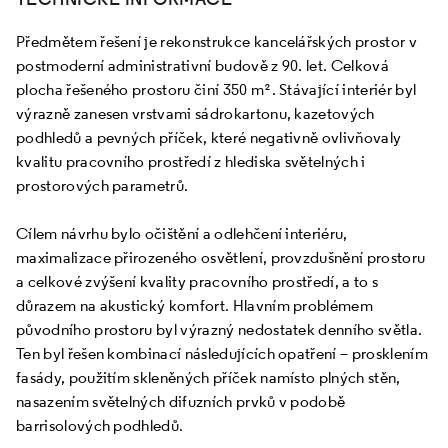
Předmětem řešení je rekonstrukce kancelářských prostor v
postmoderní administrativní budově z 90. let. Celková
plocha řešeného prostoru činí 350 m². Stávající interiér byl
výrazně zanesen vrstvami sádrokartonu, kazetových
podhledů a pevných příček, které negativně ovlivňovaly
kvalitu pracovního prostředí z hlediska světelných i
prostorových parametrů.
Cílem návrhu bylo očištění a odlehčení interiéru,
maximalizace přirozeného osvětlení, provzdušnění prostoru
a celkové zvýšení kvality pracovního prostředí, a to s
důrazem na akustický komfort. Hlavním problémem
původního prostoru byl výrazný nedostatek denního světla.
Ten byl řešen kombinací následujících opatření – prosklením
fasády, použitím skleněných příček namísto plných stěn,
nasazením světelných difuzních prvků v podobě
barrisolových podhledů.