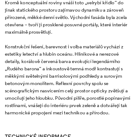
Kromě konceptuální roviny vnáší toto „velrybí křídlo“ do
jinak statického prostoru zajímavou dynamiku a zároveň
přirozené, měkké denní světlo. Východní fasáda byla zcela
otevřena – tvoří ji prosklené posuvné portály, které interiér
maximálně prosvětlují.
Konstrukční řešení, barevnost i volba materiálů vychází z
estetiky letectví a hlubin oceánu. Hliníkové a nerezové
detaily, korálově červená barva evokující legendárního
„Rudého barona“ a inkoustově temná modř kontrastují s
měkkými světelnými barrisolovými podhledy a surovým
betonovým monolitem. Reflexní povrchy spolu se
scénografickým nasvícením celý prostor opticky zvětšují a
umocňují jeho hloubku. Původní pilíře, porostlé popínavými
rostlinami, vnášejí do interiéru prvek zeleně a dotvářejí tak
harmonické propojení mezi technikou a přírodou.
TECHNICKÉ INFORMACE