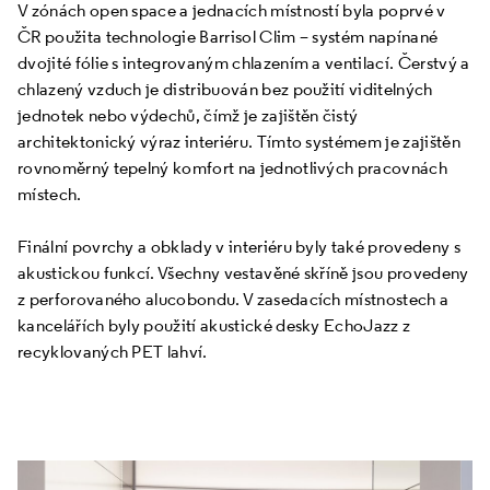
V zónách open space a jednacích místností byla poprvé v
ČR použita technologie Barrisol Clim – systém napínané
dvojité fólie s integrovaným chlazením a ventilací. Čerstvý a
chlazený vzduch je distribuován bez použití viditelných
jednotek nebo výdechů, čímž je zajištěn čistý
architektonický výraz interiéru. Tímto systémem je zajištěn
rovnoměrný tepelný komfort na jednotlivých pracovnách
místech.
Finální povrchy a obklady v interiéru byly také provedeny s
akustickou funkcí. Všechny vestavěné skříně jsou provedeny
z perforovaného alucobondu. V zasedacích místnostech a
kancelářích byly použití akustické desky EchoJazz z
recyklovaných PET lahví.