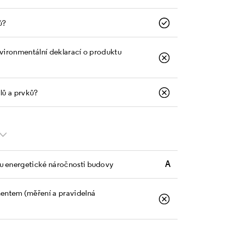
ů?
nvironmentální deklarací o produktu
álů a prvků?
A
zu energetické náročnosti budovy
entem (měření a pravidelná