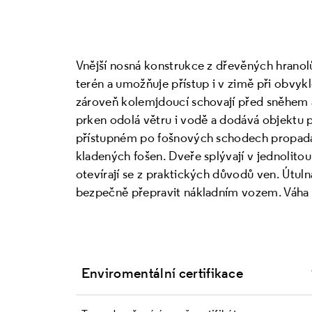
Vnější nosná konstrukce z dřevěných hranol
terén a umožňuje přístup i v zimě při obvy
zároveň kolemjdoucí schovají před sněhem
prken odolá větru i vodě a dodává objektu p
přístupném po fošnových schodech propadáv
kladených fošen. Dveře splývají v jednolito
otevírají se z praktických důvodů ven. Útuln
bezpečně přepravit nákladním vozem. Váha 
Enviromentální certifikace