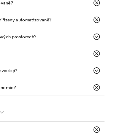
ovaně?
bí řízeny automatizovaně?
tových prostorech?
ozvuku)?
gonomie?