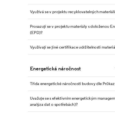
Využívá se v projektu recyklovatelných materiál
Prosazují se v projektu materiály s doloženou E
(EPD)?
Využívají se jiné certifikace udržitelnosti materi
Energetická náročnost
Třída energetické náročnosti budovy dle Průka
Uvažuje se s efektivním energetickým managem
analýza dat o spotřebách)?