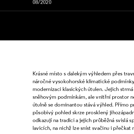
08/2020
Krásné místo s dalekým výhledem přes travn
náročné vysokohorské klimatické podmínky 
modernizaci klasických útulen. Jejich strmá
sněhovým podmínkám, ale vnitřní prostor n
útulně se dominantou stává výhled. Přímo p
působivý pohled skrze prosklený jihozápadn
odkazují na tradici a jejich průběžná svislá 
lavicích, na nichž lze sníst svačinu i přečkat 