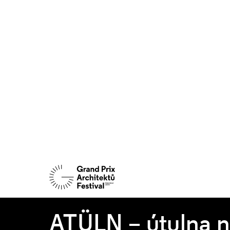
ATÜLN – útulna 