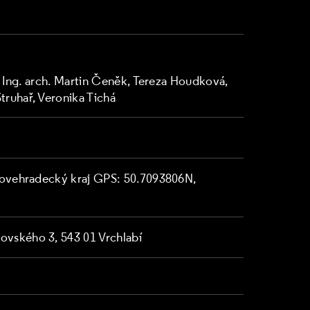
. Ing. arch. Martin Čeněk, Tereza Houdková,
ruhař, Veronika Tichá
álovehradecký kraj GPS: 50.7093806N,
vského 3, 543 01 Vrchlabí