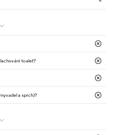
–
plachování toalet?
umyvadel a sprch)?