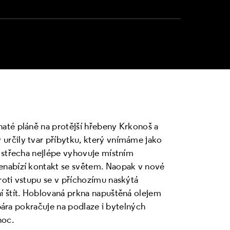
até pláně na protější hřebeny Krkonoš a
určily tvar příbytku, který vnímáme jako
 střecha nejlépe vyhovuje místním
enabízí kontakt se světem. Naopak v nové
roti vstupu se v příchozímu naskýtá
í štít. Hoblovaná prkna napuštěná olejem
spára pokračuje na podlaze i bytelných
noc.