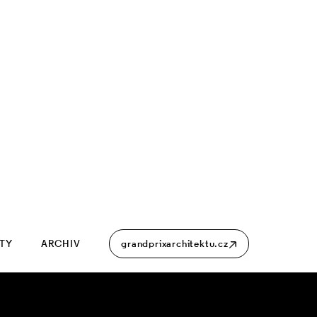
ITY
ARCHIV
grandprixarchitektu.cz