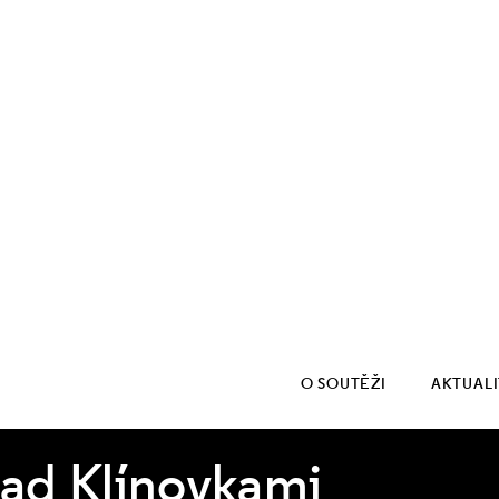
O SOUTĚŽI
AKTUAL
nad Klínovkami