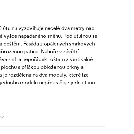
ů útulnu vyzdvihuje necelé dva metry nad
klé výšce napadaného sněhu. Pod útulnou se
 a deštěm. Fasáda z opálených smrkových
řirozenou patinu. Nahoře v závětří
á sníh a nepořádek roštem z vertikálně
u plochu s příčkou obloženou prkny a
a je rozdělena na dva moduly, které lze
jednoho modulu nepřekračuje jednu tunu.