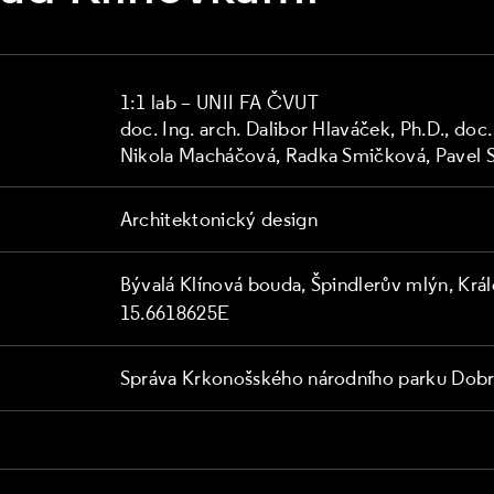
1:1 lab – UNII FA ČVUT
doc. Ing. arch. Dalibor Hlaváček, Ph.D., doc
Nikola Macháčová, Radka Smičková, Pavel St
Architektonický design
Bývalá Klínová bouda, Špindlerův mlýn, Kr
15.6618625E
Správa Krkonošského národního parku Dobro