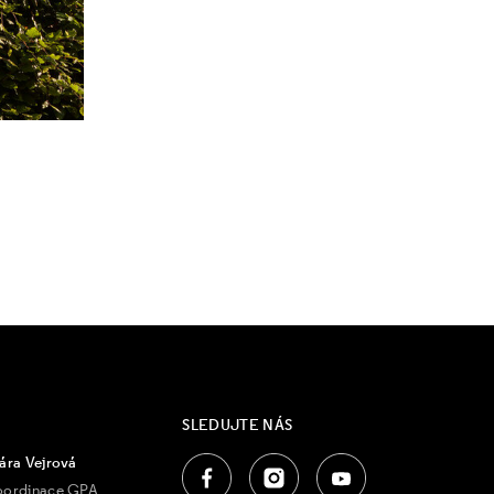
SLEDUJTE NÁS
ára Vejrová
oordinace GPA