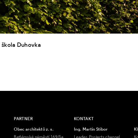
í škola Duhovka
PARTNER
KONTAKT
Obec architektů z. s.
Ing. Martin Stibor
Kl
Betlémské náměstí 169/5a
Leader, Projects channel
K