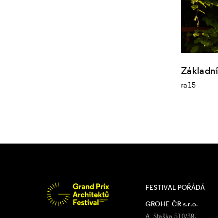
Základn
ra15
FESTIVAL POŘÁDÁ
GROHE ČR s.r.o.
A. Staška 510/38,