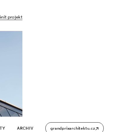
nit projekt
ITY
ARCHIV
grandprixarchitektu.cz