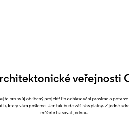
rchitektonické veřejnost
sujte pro svůj oblíbený projekt! Po odhlasování prosíme o potvrzen
ilu, který vám pošleme. Jen tak bude váš hlas platný. Z jedné adr
můžete hlasovat jednou.