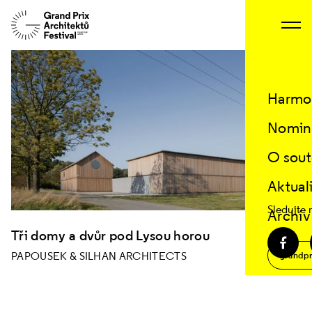
Změnit projekt
Harmo
Nomin
O sout
Aktual
Sledujte 
Archiv
Tři domy a dvůr pod Lysou horou
PAPOUSEK & SILHAN ARCHITECTS
grandpr