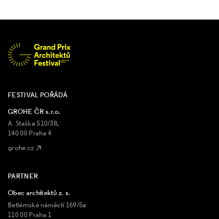
FESTIVAL POŘÁDÁ
GROHE ČR s.r.o.
A. Staška 510/38,
140 00 Praha 4
grohe.cz
PARTNER
Obec architektů z. s.
Betlémské náměstí 169/5a
110 00 Praha 1