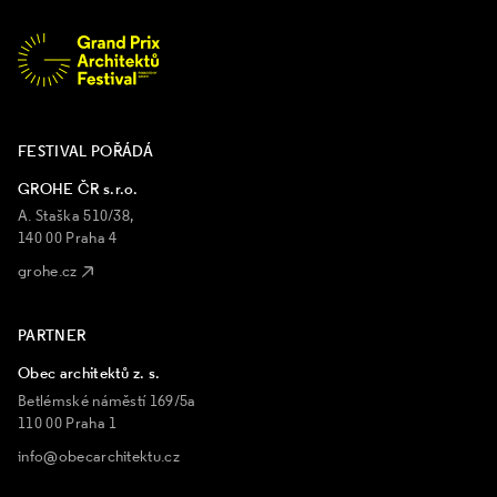
FESTIVAL POŘÁDÁ
GROHE ČR s.r.o.
A. Staška 510/38,
140 00 Praha 4
grohe.cz
PARTNER
Obec architektů z. s.
Betlémské náměstí 169/5a
110 00 Praha 1
info@obecarchitektu.cz