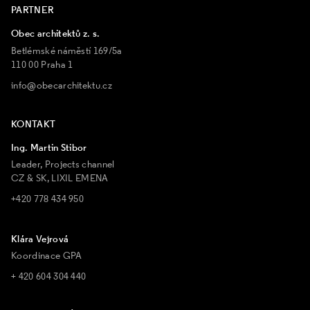
PARTNER
Obec architektů z. s.
Betlémské náměstí 169/5a
110 00 Praha 1
info@obecarchitektu.cz
KONTAKT
Ing. Martin Stibor
Leader, Projects channel
CZ & SK, LIXIL EMENA
+420 778 434 950
Klára Vejrová
Koordinace GPA
+ 420 604 304 440