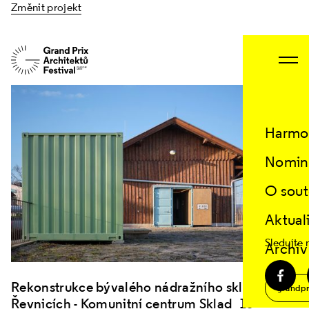
Změnit projekt
Harmo
Nomin
O sout
Aktual
Sledujte 
Archiv
Rekonstrukce bývalého nádražního skladu v
grandpr
Řevnicích - Komunitní centrum Sklad_13