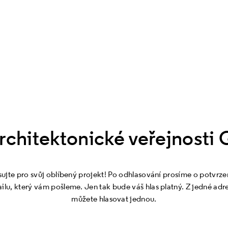
rchitektonické veřejnost
sujte pro svůj oblíbený projekt! Po odhlasování prosíme o potvrzen
ilu, který vám pošleme. Jen tak bude váš hlas platný. Z jedné adr
můžete hlasovat jednou.