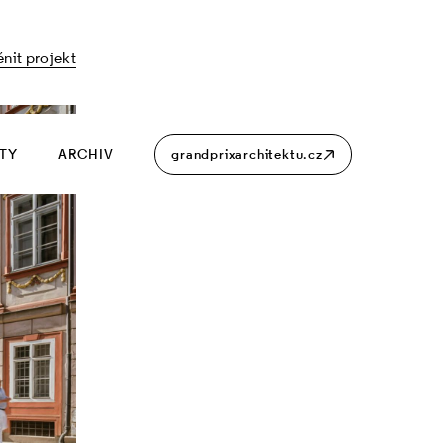
nit projekt
ITY
ARCHIV
grandprixarchitektu.cz