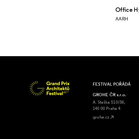
Office 
AARH
FESTIVAL POŘÁDÁ
GROHE ČR s.r.o.
A. Staška 510/38,
140 00 Praha 4
grohe.cz