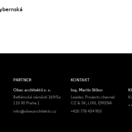
Hybernská
PARTNER
KONTAKT
Obec architektů z. s.
Ing. Martin Stibor
Kl
Betlémské náměstí 169/5a
Leader, Projects channel
K
110 00 Praha 1
CZ & SK, LIXIL EMENA
+ 
info@obecarchitektu.cz
+420 778 434 950