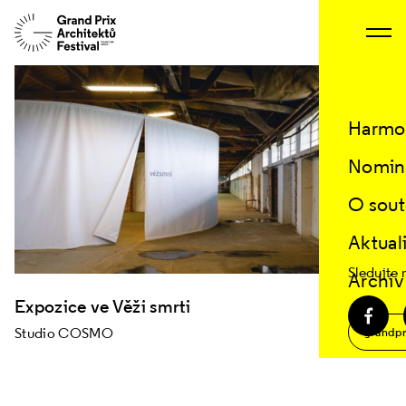
Změnit projekt
Harmo
Nomin
O sout
Aktual
Sledujte 
Archiv
Expozice ve Věži smrti
Studio COSMO
grandpr