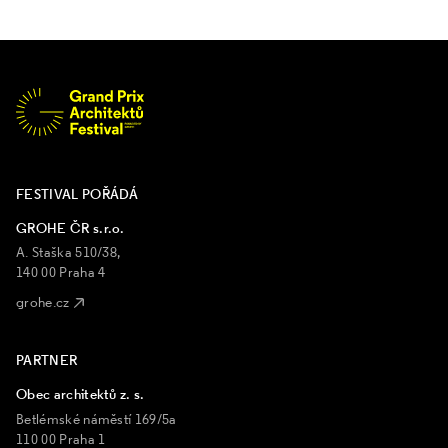
FESTIVAL POŘÁDÁ
GROHE ČR s.r.o.
A. Staška 510/38,
140 00 Praha 4
grohe.cz
PARTNER
Obec architektů z. s.
Betlémské náměstí 169/5a
110 00 Praha 1