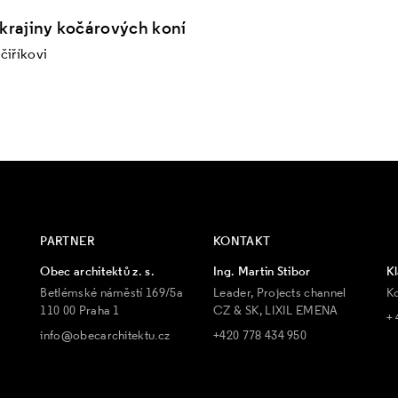
krajiny kočárových koní
jčiříkovi
PARTNER
KONTAKT
Obec architektů z. s.
Ing. Martin Stibor
Kl
Betlémské náměstí 169/5a
Leader, Projects channel
K
110 00 Praha 1
CZ & SK, LIXIL EMENA
+ 
info@obecarchitektu.cz
+420 778 434 950