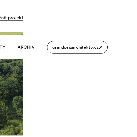
nit projekt
ITY
ARCHIV
grandprixarchitektu.cz