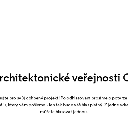
rchitektonické veřejnost
sujte pro svůj oblíbený projekt! Po odhlasování prosíme o potvrzen
ilu, který vám pošleme. Jen tak bude váš hlas platný. Z jedné adr
můžete hlasovat jednou.