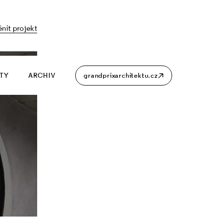
nit projekt
ITY
ARCHIV
grandprixarchitektu.cz