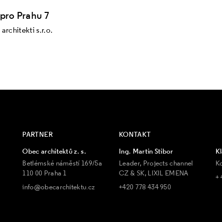
pro Prahu 7
architekti s.r.o.
PARTNER
KONTAKT
Obec architektů z. s.
Ing. Martin Stibor
Kl
Betlémské náměstí 169/5a
Leader, Projects channel
K
110 00 Praha 1
CZ & SK, LIXIL EMENA
+ 
info@obecarchitektu.cz
+420 778 434 950